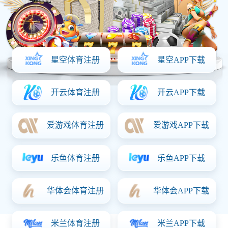
首页
/
体育新闻
/ 正文