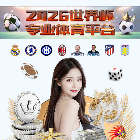
立即注册
C17官方网站
官网 · 权
威体育数据平台
C17官方网站 OFFICIAL WEBSITE
自2022年创立以来，
C17官方网站
致力于为用户提供
包括NBA、英超、欧洲杯、LPL在内的热门赛事直播与
数据服务，广受用户信赖。
立即下载C17官方网站APP