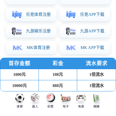
2026-06-08 15:02
31 次阅读
最后3.7秒，他投丢了，但赛后的表态让马
刺球迷心服
在昨晚结束的一场NBA常规赛中，圣安东尼奥马刺队
以微弱分差惜败于对手，比赛最后3.7秒的绝平一投未
能命中，让全场球迷屏息后的叹息声久久不散。这位
投丢关键球的年轻球员，在赛后采访中的一席话，却
意外赢得了挑剔的马刺球迷的尊重。他没有推卸责
任，也没有刻意煽情，而是用一种近乎严苛的自我审
视，展现了一种超越胜负的成熟与担当。