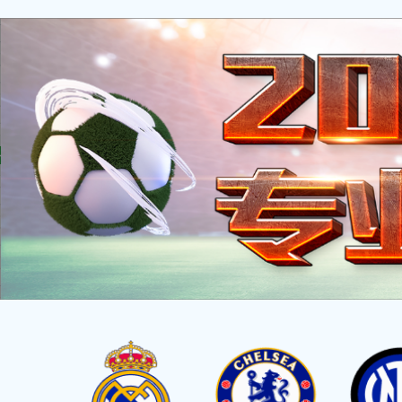
立即注册
C17官方网站
官网 ·
平台
C17官方网站 OFFICIAL WEBSITE
自2022年创立以来，
C17官方网站
致力于为用户
杯、LPL在内的热门赛事直播与数据服务，广受