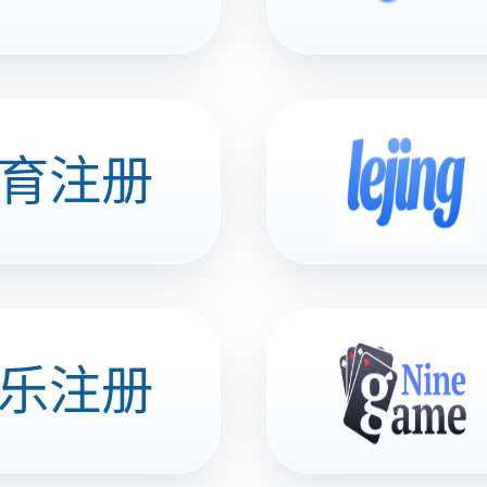
，他投丢了，但
上海夺冠！王哲林笑嘻
山东泰山
嘻，李弘权呐喊
榜跌至
2026-06-06
2026-06