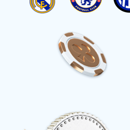
立即下载C17官方网站APP
首页
/
体育新闻
/ 正文