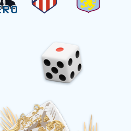
2026-06-06 15:02
71 次阅读
斯名将萨巴伦卡以一场极具统治力的表现，
以防守反击著称的美国新星高芙，萨巴伦卡
据仅为62%。这16个百分点的巨大差距，
向，也让人们重新审视当今女网技术流派间