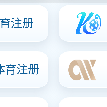
动中化解危机并转守为攻。然而，面对萨巴伦卡这
得捉襟见肘。萨巴伦卡在底线的大力抽击，往往
常规的切削或过渡球来改变节奏。数据显示，高芙
致她无法在对手的发球局中制造足够威胁。当自
核心——通过保住发球局来施加压力——便彻底
打出令人拍案叫绝的防守，但萨巴伦卡的力量型
努力都化为了徒劳的奔跑。
力量型打法与防守反击的深
这场对决不仅仅是两名球员的个人较量，更是女
所代表的力量型打法，核心在于用绝对的力量压
数据建立“一锤定音”的威慑力。而高芙代表的防
术变化。从本场比赛来看，当力量型打法的稳定
误控制在合理范围内），防守反击几乎没有容错